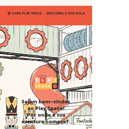
🏆
COPA PLAY SPACE — DESCUBRA O QUE ROLA
→
Sejam bem-vindos
ao Play Space!
Por onde a sua
aventura começa?